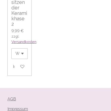
sitzen
der
Kerami
khase
2
9,99 €
zzgl.
Versandkosten
In den Warenkorb
AGB
Impressum