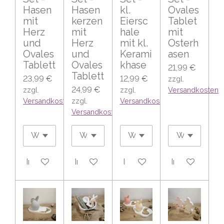
Hasen
Hasen
kl.
Ovales
mit
kerzen
Eiersc
Tablet
Herz
mit
hale
mit
und
Herz
mit kl.
Osterh
Ovales
und
Kerami
asen
Tablett
Ovales
khase
21,99 €
Tablett
23,99 €
12,99 €
zzgl.
24,99 €
zzgl.
zzgl.
Versandkosten
Versandkosten
zzgl.
Versandkosten
Versandkosten
In den Warenkorb
In den Warenkorb
In den Warenkorb
In den Warenk