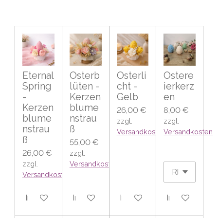
Eternal
Osterb
Osterli
Ostere
Spring
lüten -
cht -
ierkerz
-
Kerzen
Gelb
en
Kerzen
blume
26,00 €
8,00 €
blume
nstrau
zzgl.
zzgl.
nstrau
ß
Versandkosten
Versandkosten
ß
55,00 €
26,00 €
zzgl.
zzgl.
Versandkosten
Versandkosten
In den Warenkorb
In den Warenkorb
In den Warenkorb
In den Warenk