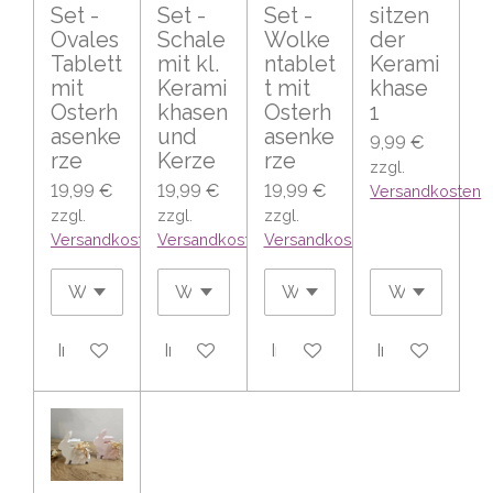
Set -
Set -
Set -
sitzen
Ovales
Schale
Wolke
der
Tablett
mit kl.
ntablet
Kerami
mit
Kerami
t mit
khase
Osterh
khasen
Osterh
1
asenke
und
asenke
9,99 €
rze
Kerze
rze
zzgl.
19,99 €
19,99 €
19,99 €
Versandkosten
zzgl.
zzgl.
zzgl.
Versandkosten
Versandkosten
Versandkosten
In den Warenkorb
In den Warenkorb
In den Warenkorb
In den Warenk