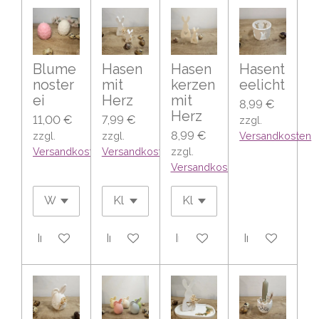
Blume
Hasen
Hasen
Hasent
noster
mit
kerzen
eelicht
ei
Herz
mit
8,99 €
Herz
11,00 €
7,99 €
zzgl.
8,99 €
zzgl.
zzgl.
Versandkosten
Versandkosten
Versandkosten
zzgl.
Versandkosten
In den Warenkorb
In den Warenkorb
In den Warenkorb
In den Warenk