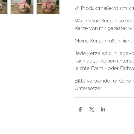
📏 Produktmaße: 11 cm x 
Was meine Kerzen so beso
Kerze von mir getestet wird
Meine Kerzen rußen nicht 
Jede Kerze wird in liebevo
kann es zu kleinen unter
leichte Form - oder Farb
Bitte verwende für deine
Untersetzer.
T
T
T
e
e
e
i
i
i
l
l
l
e
e
e