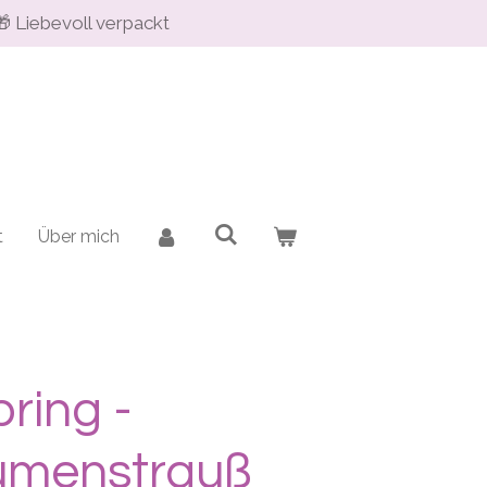
🎁 Liebevoll verpackt
t
Über mich
pring -
umenstrauß