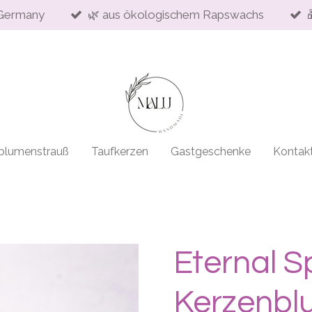
Germany
🌿 aus ökologischem Rapswachs
blumenstrauß
Taufkerzen
Gastgeschenke
Kontak
Eternal S
Kerzenbl