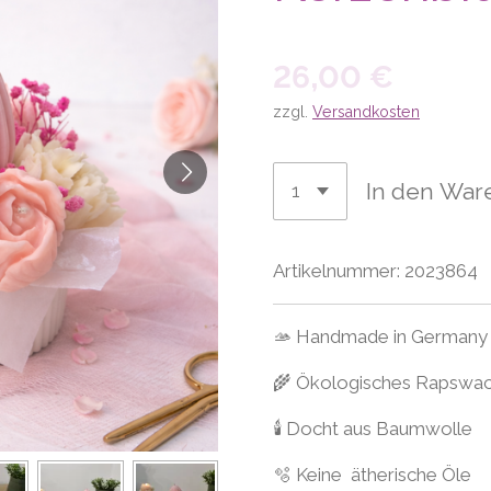
26,00 €
zzgl.
Versandkosten
In den War
Artikelnummer:
2023864
🫴 Handmade in Germany
🌾 Ökologisches Rapswa
🕯 Docht aus Baumwolle
🫧 Keine ätherische Öle