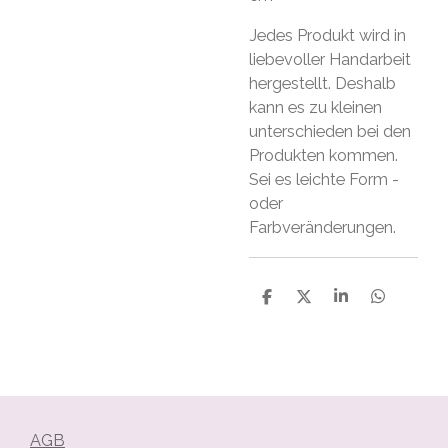
Jedes Produkt wird in
liebevoller Handarbeit
hergestellt. Deshalb
kann es zu kleinen
unterschieden bei den
Produkten kommen.
Sei es leichte Form -
oder
Farbveränderungen.
T
T
T
T
e
e
e
e
i
i
i
i
l
l
l
l
e
e
e
e
n
n
n
n
AGB