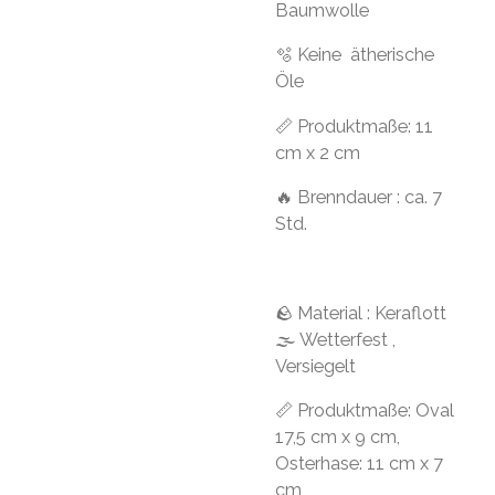
Baumwolle
🫧 Keine ätherische
Öle
📏 Produktmaße: 11
cm x 2 cm
🔥 Brenndauer : ca. 7
Std.
🪨 Material : Keraflott
🌫 Wetterfest ,
Versiegelt
📏 Produktmaße: Oval
17,5 cm x 9 cm,
Osterhase: 11 cm x 7
cm