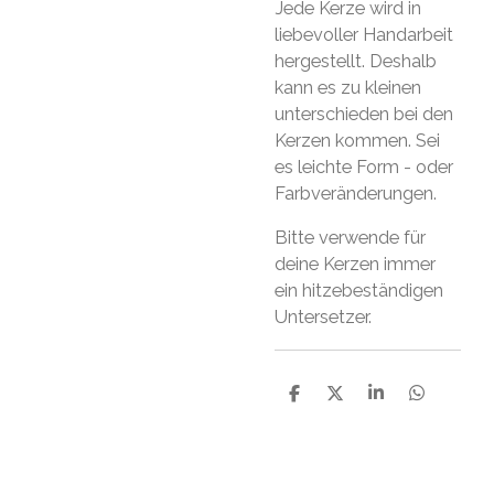
Jede Kerze wird in
liebevoller Handarbeit
hergestellt. Deshalb
kann es zu kleinen
unterschieden bei den
Kerzen kommen. Sei
es leichte Form - oder
Farbveränderungen.
Bitte verwende für
deine Kerzen immer
ein hitzebeständigen
Untersetzer.
T
T
T
T
e
e
e
e
i
i
i
i
l
l
l
l
e
e
e
e
n
n
n
n