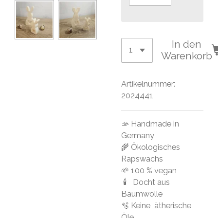
In den
Warenkorb
Artikelnummer:
2024441
🫴 Handmade in
Germany
🌾 Ökologisches
Rapswachs
🌱 100 % vegan
🕯 Docht aus
Baumwolle
🫧 Keine ätherische
Öle