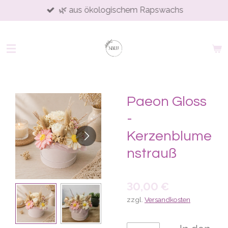
🌿 aus ökologischem Rapswachs
Zum
Hauptinhalt
springen
Paeon Gloss
-
Kerzenblume
nstrauß
30,00 €
zzgl.
Versandkosten