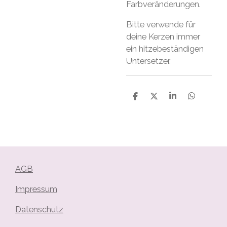
Farbveränderungen.
Bitte verwende für
deine Kerzen immer
ein hitzebeständigen
Untersetzer.
T
T
T
T
e
e
e
e
i
i
i
i
l
l
l
l
e
e
e
e
n
n
n
n
AGB
Impressum
Datenschutz