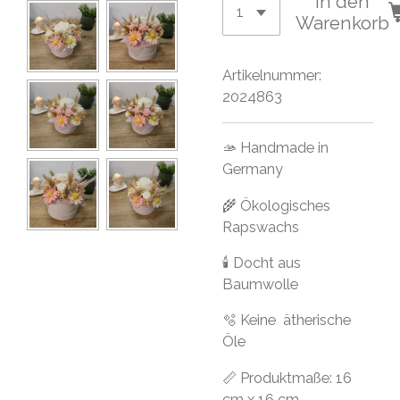
In den
Warenkorb
Artikelnummer:
2024863
🫴 Handmade in
Germany
🌾 Ökologisches
Rapswachs
🕯 Docht aus
Baumwolle
🫧 Keine ätherische
Öle
📏 Produktmaße: 16
cm x 16 cm