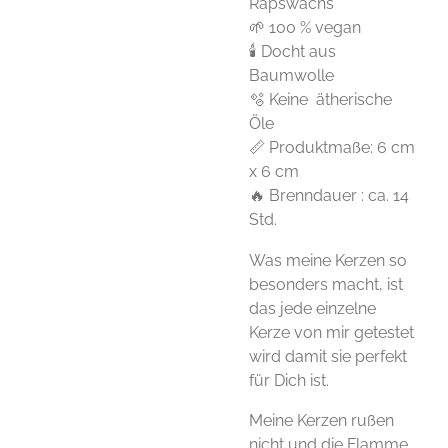
Rapswachs
🌱 100 % vegan
🕯 Docht aus
Baumwolle
🫧 Keine ätherische
Öle
📏 Produktmaße: 6 cm
x 6 cm
🔥 Brenndauer : ca. 14
Std.
Was meine Kerzen so
besonders macht, ist
das jede einzelne
Kerze von mir getestet
wird damit sie perfekt
für Dich ist.
Meine Kerzen rußen
nicht und die Flamme