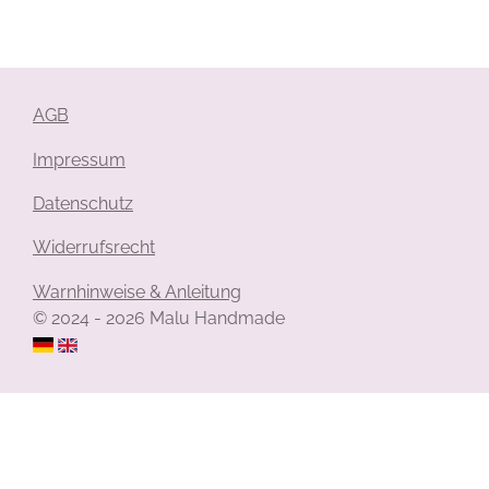
i
i
i
i
l
l
l
l
e
e
e
e
n
n
n
n
AGB
Impressum
Datenschutz
Widerrufsrecht
Warnhinweise & Anleitung
© 2024 - 2026 Malu Handmade