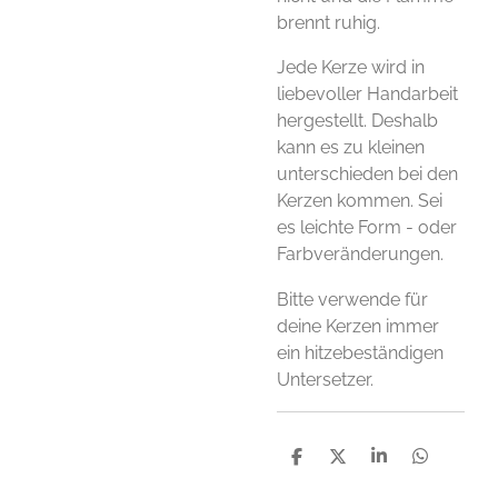
brennt ruhig.
Jede Kerze wird in
liebevoller Handarbeit
hergestellt. Deshalb
kann es zu kleinen
unterschieden bei den
Kerzen kommen. Sei
es leichte Form - oder
Farbveränderungen.
Bitte verwende für
deine Kerzen immer
ein hitzebeständigen
Untersetzer.
T
T
T
T
e
e
e
e