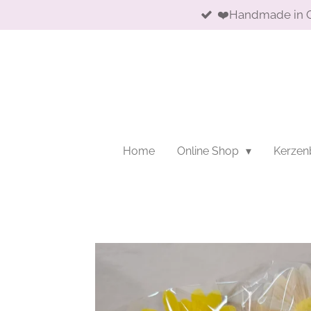
❤️Handmade in 
Zum
Hauptinhalt
springen
Home
Online Shop
Kerzen