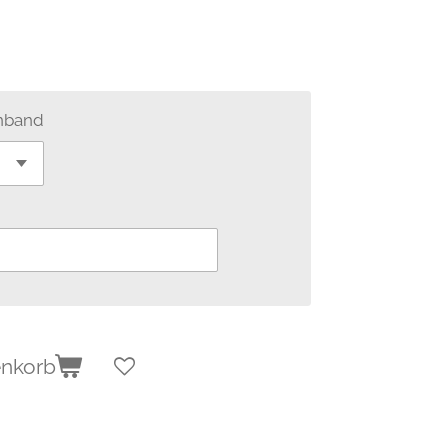
enband
enkorb