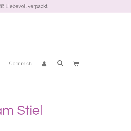
🎁 Liebevoll verpackt
Über mich
m Stiel