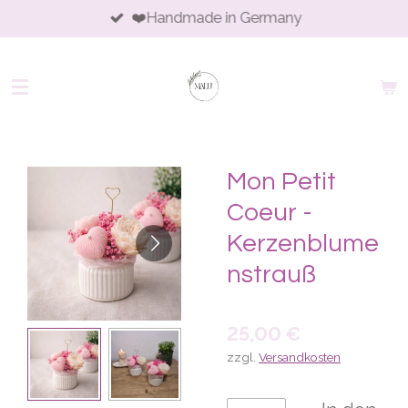
❤️Handmade in Germany
Zum
Hauptinhalt
springen
Mon Petit
Coeur -
Kerzenblume
nstrauß
25,00 €
zzgl.
Versandkosten