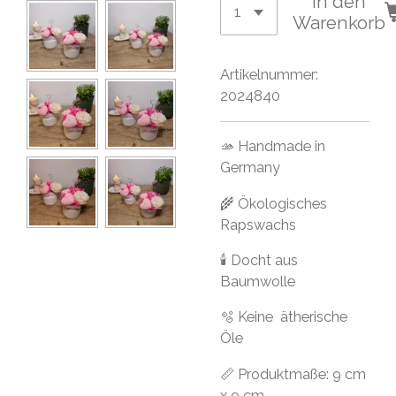
In den
Warenkorb
Artikelnummer:
2024840
🫴 Handmade in
Germany
🌾 Ökologisches
Rapswachs
🕯 Docht aus
Baumwolle
🫧 Keine ätherische
Öle
📏 Produktmaße: 9 cm
x 9 cm