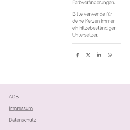
Farbveränderungen.
Bitte verwende für
deine Kerzen immer
ein hitzebeständigen
Untersetzer.
T
T
T
T
e
e
e
e
i
i
i
i
l
l
l
l
e
e
e
e
n
n
n
n
AGB
Impressum
Datenschutz