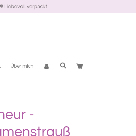
🎁 Liebevoll verpackt
t
Über mich
heur -
umenstrauß