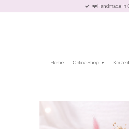
❤️Handmade in 
Zum
Hauptinhalt
springen
Home
Online Shop
Kerzen