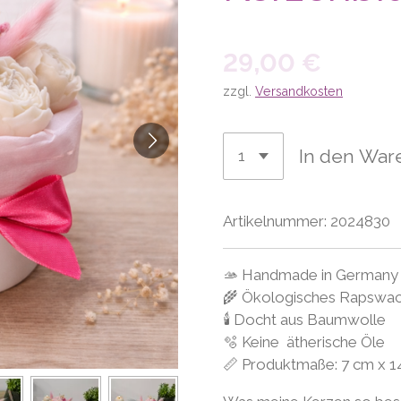
29,00 €
zzgl.
Versandkosten
In den War
Artikelnummer:
2024830
🫴 Handmade in Germany
🌾 Ökologisches Rapswa
🕯 Docht aus Baumwolle
🫧 Keine ätherische Öle
📏 Produktmaße: 7 cm x 1