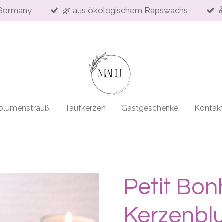
Germany
🌿 aus ökologischem Rapswachs
blumenstrauß
Taufkerzen
Gastgeschenke
Kontak
Petit Bon
Kerzenbl