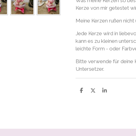
Was meine Kerzen so beso
Kerze von mir getestet wird
Meine Kerzen rußen nicht 
Jede Kerze wird in liebevo
kann es zu kleinen unter
leichte Form - oder Farb
Bitte verwende für deine
Untersetzer.
T
T
T
e
e
e
i
i
i
l
l
l
e
e
e
n
n
n