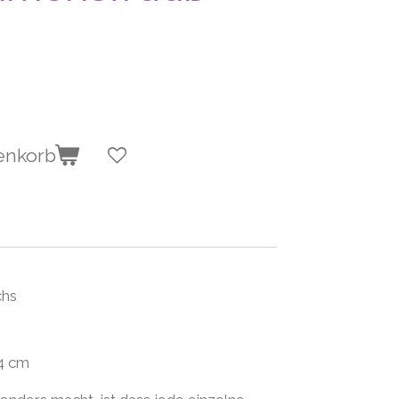
enkorb
chs
4 cm