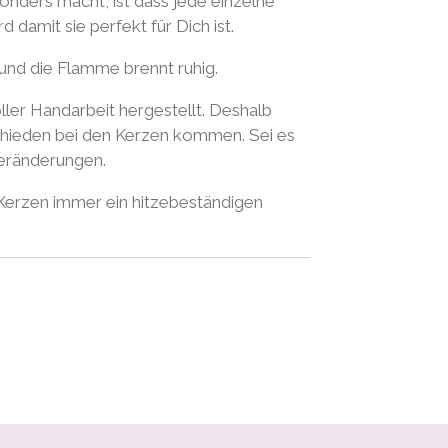
nders macht, ist dass jede einzelne
 damit sie perfekt für Dich ist.
und die Flamme brennt ruhig.
ller Handarbeit hergestellt. Deshalb
schieden bei den Kerzen kommen. Sei es
veränderungen.
 Kerzen immer ein hitzebeständigen