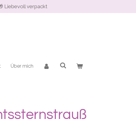
🎁 Liebevoll verpackt
t
Über mich
tssternstrauß