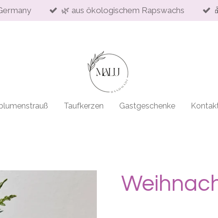
Germany
🌿 aus ökologischem Rapswachs
blumenstrauß
Taufkerzen
Gastgeschenke
Kontak
Weihnach