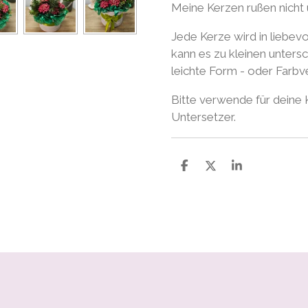
Meine Kerzen rußen nicht 
Jede Kerze wird in liebevo
kann es zu kleinen unter
leichte Form - oder Farb
Bitte verwende für deine
Untersetzer.
T
T
T
e
e
e
i
i
i
l
l
l
e
e
e
n
n
n