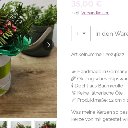
35,00 €
zzgl.
Versandkosten
In den War
Artikelnummer:
2024822
🫴 Handmade in Germany
🌾 Ökologisches Rapswa
🕯 Docht aus Baumwolle
🫧 Keine ätherische Öle
📏 Produktmaße: 12 cm x 
Was meine Kerzen so beso
Kerze von mir getestet wird