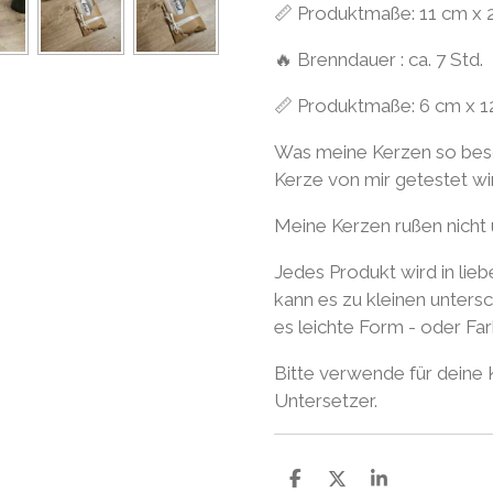
📏 Produktmaße: 11 cm x 
🔥 Brenndauer : ca. 7 Std.
📏 Produktmaße: 6 cm x 1
Was meine Kerzen so beso
Kerze von mir getestet wird
Meine Kerzen rußen nicht 
Jedes Produkt wird in lieb
kann es zu kleinen unter
es leichte Form - oder F
Bitte verwende für deine
Untersetzer.
T
T
T