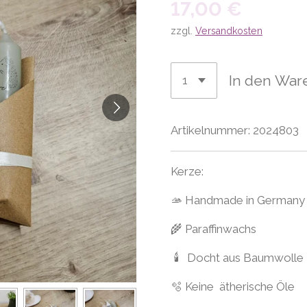
17,00 €
zzgl.
Versandkosten
In den War
Artikelnummer:
2024803
Kerze:
🫴 Handmade in Germany
🌾 Paraffinwachs
🕯 Docht aus Baumwolle
🫧 Keine ätherische Öle