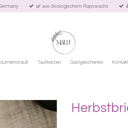
Germany
🌿 aus ökologischem Rapswachs
blumenstrauß
Taufkerzen
Gastgeschenke
Kontak
Herbstbri