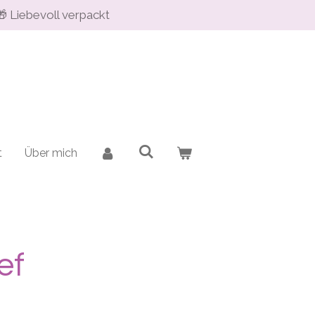
🎁 Liebevoll verpackt
t
Über mich
ef