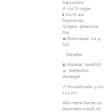
Rapswachs
🌱 100 % vegan
🕯 Docht aus
Baumwolle
🫧 Keine ätherische
Öle
🔥 Brenndauer : ca. 9
Std.
Behälter:
🪨 Material : Keraflott
🌫 Wetterfest
Versiegelt
📏 Produktmaße: 9 cm
x 13 cm
Was meine Kerzen so
besonders macht, ist