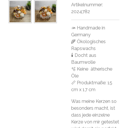
Artikelnummer:
2024782
🫴 Handmade in
Germany
🌾 Ökologisches
Rapswachs
🕯 Docht aus
Baumwolle
🫧 Keine ätherische
Öle
📏 Produktmaße: 15
cm x 17 cm
Was meine Kerzen so
besonders macht, ist
dass jede einzelne
Kerze von mir getestet