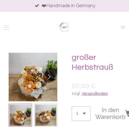
❤️Handmade in Germany
Zum
Hauptinhalt
springen
großer
Herbstrauß
50,00 €
zzgl.
Versandkosten
In den
Warenkorb