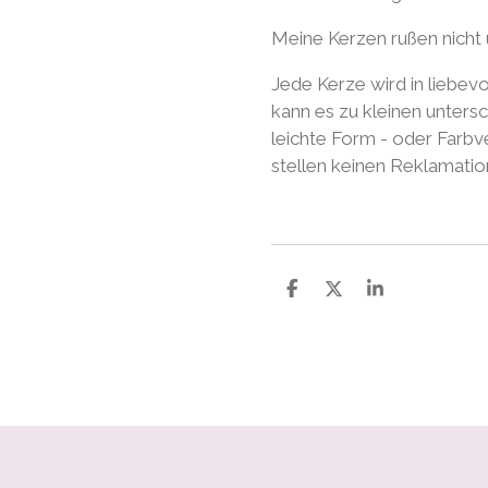
Meine Kerzen rußen nicht 
Jede Kerze wird in liebevo
kann es zu kleinen unter
leichte Form - oder Farb
stellen keinen Reklamatio
T
T
T
e
e
e
i
i
i
l
l
l
e
e
e
n
n
n