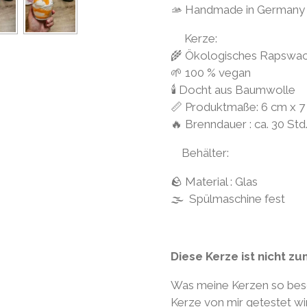
🫴 Handmade in Germany
Kerze:
🌾 Ökologisches Rapswa
🌱 100 % vegan
🕯 Docht aus Baumwolle
📏 Produktmaße: 6 cm x 
🔥 Brenndauer : ca. 30 Std
Behälter:
🪨 Material : Glas
🌫 Spülmaschine fest
Diese Kerze ist nicht z
Was meine Kerzen so beso
Kerze von mir getestet wird