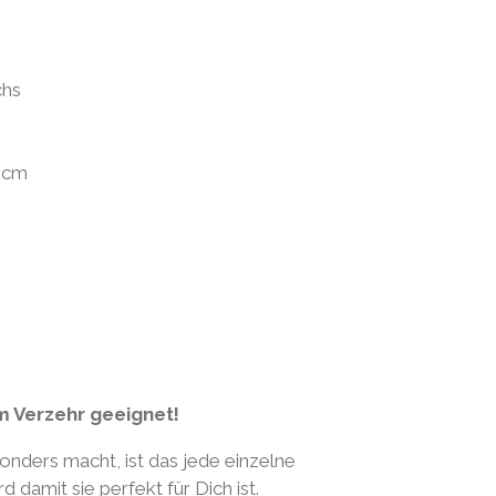
chs
7 cm
.
um Verzehr geeignet!
nders macht, ist das jede einzelne
 damit sie perfekt für Dich ist.