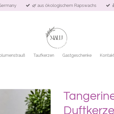
Germany
🌿 aus ökologischem Rapswachs
blumenstrauß
Taufkerzen
Gastgeschenke
Kontak
Tangerine
Duftkerz