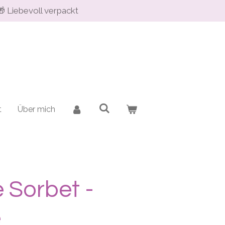
🎁 Liebevoll verpackt
t
Über mich
 Sorbet -
e