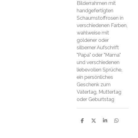
Bilderrahmen mit
handgefertigten
Schaumstoffrosen in
verschiedenen Farben,
wahlweise mit
goldener oder
silberner Aufschrift
"Papa" oder "Mama"
und verschiedenen
liebevollen Sprüche,
ein persönliches
Geschenk zum
Vatertag, Muttertag
oder Geburtstag
T
T
T
T
e
e
e
e
i
i
i
i