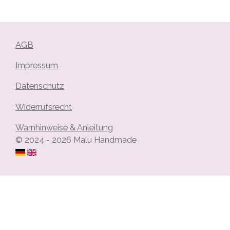
l
l
l
l
e
e
e
e
n
n
n
n
AGB
Impressum
Datenschutz
Widerrufsrecht
Warnhinweise & Anleitung
© 2024 - 2026 Malu Handmade