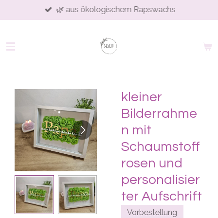
🌿 aus ökologischem Rapswachs
Zum
Hauptinhalt
springen
kleiner
Bilderrahme
n mit
Schaumstoff
rosen und
personalisier
ter Aufschrift
Vorbestellung