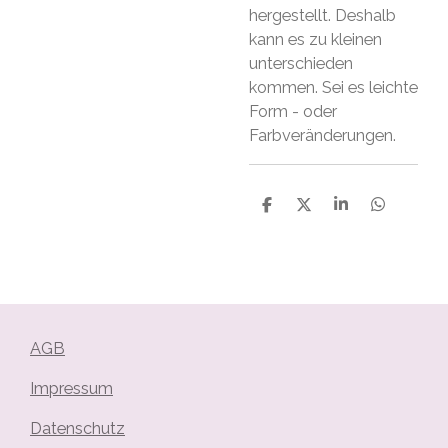
hergestellt. Deshalb
kann es zu kleinen
unterschieden
kommen. Sei es leichte
Form - oder
Farbveränderungen.
T
T
T
T
e
e
e
e
i
i
i
i
l
l
l
l
e
e
e
e
n
n
n
n
AGB
Impressum
Datenschutz