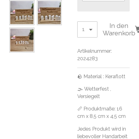
In den
Warenkorb
Artikelnummer:
2024283
🪨 Material : Keraflott
🌫 Wetterfest ,
Versiegelt
📏 Produktmaße: 16
cm x 8,5 cm x 4,5 cm
Jedes Produkt wird in
liebevoller Handarbeit