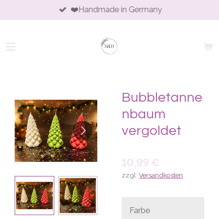
❤️Handmade in Germany
Zum
Hauptinhalt
springen
Bubbletanne
nbaum
vergoldet
10,99 €
zzgl.
Versandkosten
Farbe