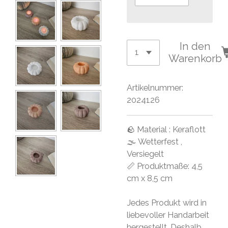
In den
Warenkorb
Artikelnummer:
2024126
🪨 Material : Keraflott
🌫 Wetterfest ,
Versiegelt
📏 Produktmaße: 4,5
cm x 8,5 cm
Jedes Produkt wird in
liebevoller Handarbeit
hergestellt. Deshalb