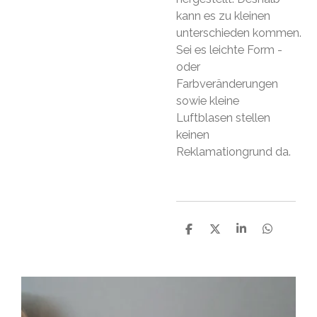
kann es zu kleinen
unterschieden kommen.
Sei es leichte Form -
oder
Farbveränderungen
sowie kleine
Luftblasen stellen
keinen
Reklamationgrund da.
T
T
T
T
e
e
e
e
i
i
i
i
l
l
l
l
e
e
e
e
n
n
n
n