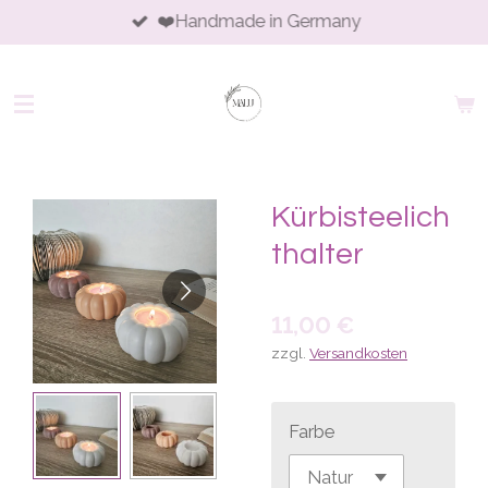
❤️Handmade in Germany
Zum
Hauptinhalt
springen
Kürbisteelich
thalter
11,00 €
zzgl.
Versandkosten
Farbe