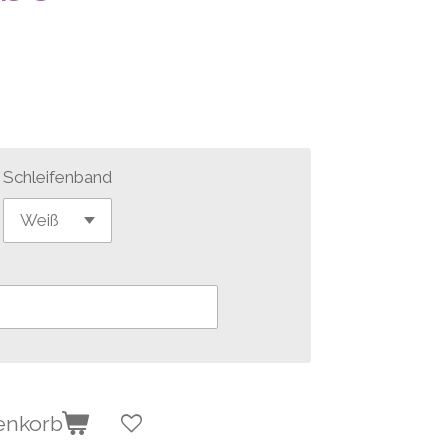
Schleifenband
enkorb