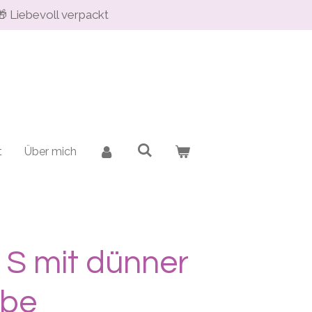
🎁 Liebevoll verpackt
t
Über mich
 S mit dünner
ibe