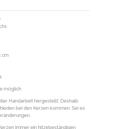
y
chs
3 cm
a
ge möglich
ller Handarbeit hergestellt. Deshalb
schieden bei den Kerzen kommen. Sei es
veränderungen.
 Kerzen immer ein hitzebeständigen