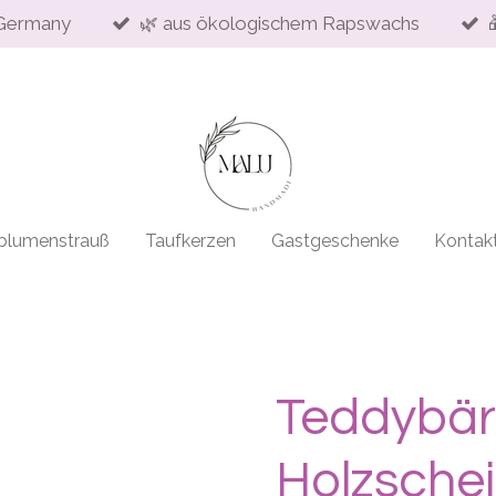
Germany
🌿 aus ökologischem Rapswachs
blumenstrauß
Taufkerzen
Gastgeschenke
Kontak
Teddybär
Holzsche