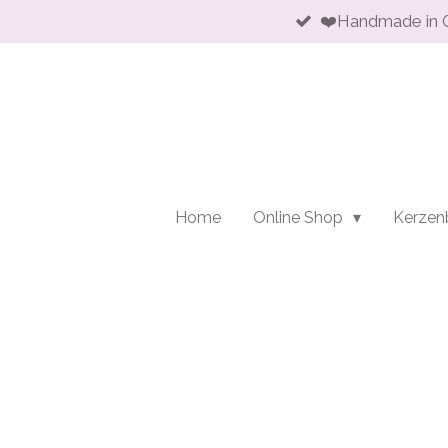
❤️Handmade in 
Zum
Hauptinhalt
springen
Home
Online Shop
Kerzen