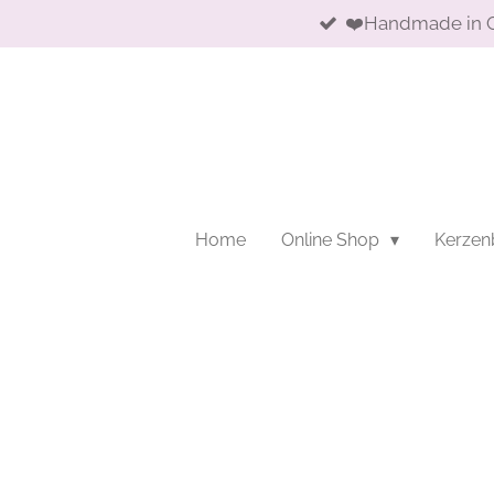
❤️Handmade in 
Zum
Hauptinhalt
springen
Home
Online Shop
Kerzen