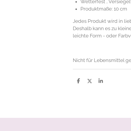
Wetterfest , Versiegel
Produktmaße: 10 cm
Jedes Produkt wird in lie
Deshalb kann es zu klei
leichte Form - oder Farb
Nicht für Lebensmittel g
T
T
T
e
e
e
i
i
i
l
l
l
e
e
e
n
n
n