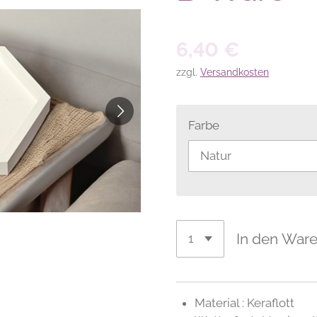
6,40 €
zzgl.
Versandkosten
Farbe
In den War
Material : Keraflott