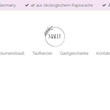
Germany
🌿 aus ökologischem Rapswachs
blumenstrauß
Taufkerzen
Gastgeschenke
Kontak