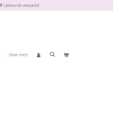
🎁 Liebevoll verpackt
t
Über mich