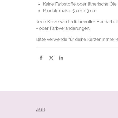
Keine Farbstoffe oder ätherische Öle
Produktmaße: 5 cm x 3 cm
Jede Kerze wird in liebevoller Handarbei
- oder Farbveränderungen.
Bitte verwende für deine Kerzen immer e
T
T
T
e
e
e
i
i
i
l
l
l
e
e
e
n
n
n
AGB