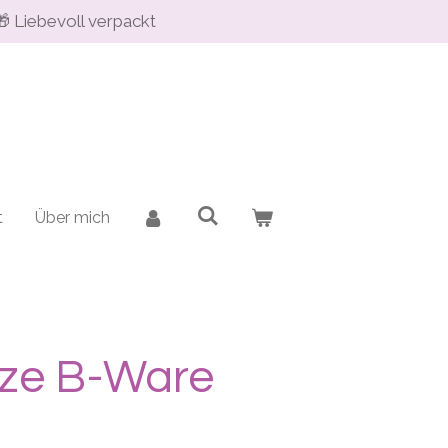
🎁 Liebevoll verpackt
t
Über mich
rze B-Ware