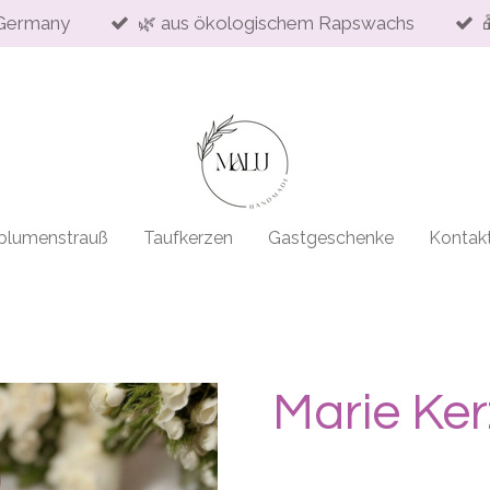
Germany
🌿 aus ökologischem Rapswachs
blumenstrauß
Taufkerzen
Gastgeschenke
Kontak
Marie Ke