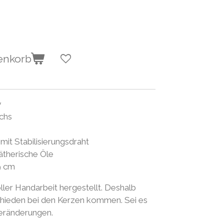
enkorb
y
chs
it Stabilisierungsdraht
ätherische Öle
9 cm
ller Handarbeit hergestellt. Deshalb
schieden bei den Kerzen kommen. Sei es
veränderungen.