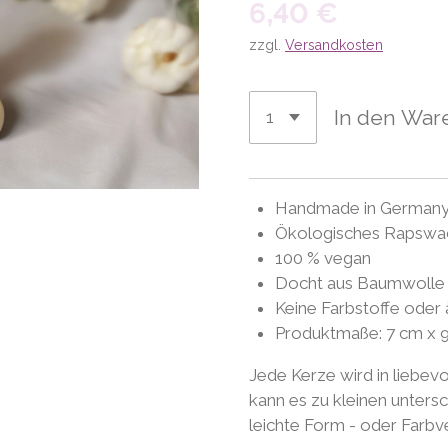
6,40 €
zzgl.
Versandkosten
In den War
Handmade in German
Ökologisches Rapswa
100 % vegan
Docht aus Baumwolle m
Keine Farbstoffe oder 
Produktmaße: 7 cm x 
Jede Kerze wird in liebevo
kann es zu kleinen unter
leichte Form - oder Farb