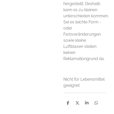
hergestellt. Deshalb
kann es zu kleinen
unterschieden kommen.
Sei es leichte Form -
oder
Farbveränderungen
sowie kleine
Luftblasen stellen
keinen
Reklamationgrund da.
Nicht für Lebensmittel
geeignet
T
T
T
T
e
e
e
e
i
i
i
i