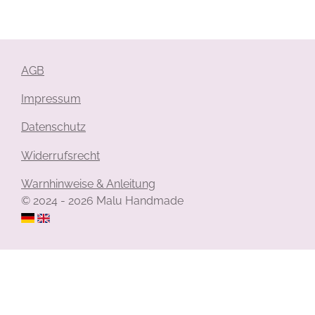
l
l
l
l
e
e
e
e
n
n
n
n
AGB
Impressum
Datenschutz
Widerrufsrecht
Warnhinweise & Anleitung
© 2024 - 2026 Malu Handmade